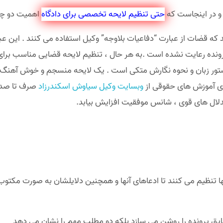
 و در اینجاست که
حتی تنظیم لایحه تخصصی برای دادگاه
اهمیت دو چند
شید که قضات از عبارت “دفاعیات بلاوجه” وکیل استفاده می کنند . این
نده رعایت نشده است .به هر حال ، تنظیم لایحه قضایی مناسب برای
ور زبان و نحوه نگارش متکی است . یک لایحه منسجم و خوش آهنگ تاثی
دی آموزش های حقوقی از
وبسایت وکیل سیاوش اسکندرزاد
صرف تا صد ت
تدلال های قوی ، شانس موفقیت افزایش بیابد.
ا تنظیم می کنند تا ادعاهای آنها و همچنین دلایلشان به صورت مکتوب 
قایق پرونده را روشن می سازد بلکه دو مطلب مهم را نشان می دهد