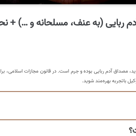
م ربایی (به عنف، مسلحانه و …) + نح
هدید، مصداق آدم ربایی بوده و جرم است. در قانون مجازات اسلامی، بر
کیل باتجربه بهره‌مند شوید.