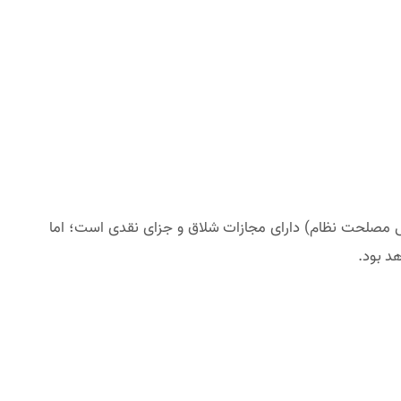
ه ۴ از قانون مبارزه با مواد مخدر (مصوب سال ۱۳۶۷ مجمع محترم تشخیص مصلحت نظام) دارای مجازات شلاق و جزای نقدی است؛ اما
د بود.