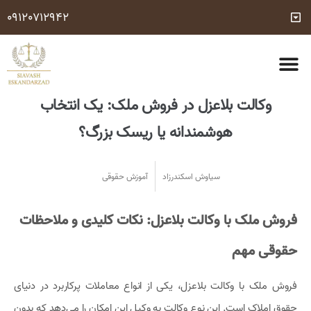
09120712942
مشاوره وکیل تلفنی رایگان 24 ساعته (با شرایط مشخص شده)
شماره وکیل کیفری
درباره ما
تماس با ما
خدمات حقوقی
سوالات متداول
وکالت بلاعزل در فروش ملک: یک انتخاب
هوشمندانه یا ریسک بزرگ؟
سیاوش اسکندرزاد
آموزش حقوقی
فروش ملک با وکالت بلاعزل: نکات کلیدی و ملاحظات
حقوقی مهم
فروش ملک با وکالت بلاعزل، یکی از انواع معاملات پرکاربرد در دنیای
حقوق املاک است. این نوع وکالت به وکیل این امکان را می‌دهد که بدون