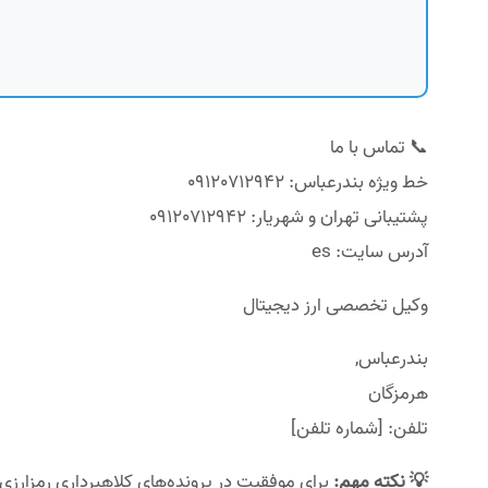
📞 تماس با ما
خط ویژه بندرعباس: 09120712942
پشتیبانی تهران و شهریار: 09120712942
آدرس سایت: es
وکیل تخصصی ارز دیجیتال
بندرعباس,
هرمزگان
تلفن: [شماره تلفن]
💡 نکته مهم:
برای موفقیت در پرونده‌های کلاهبرداری رمزارزی