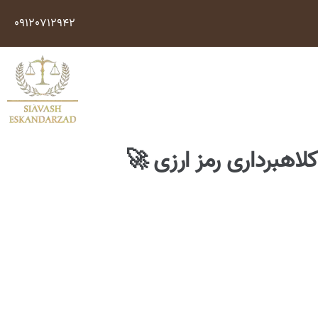
09120712942
اهبرداری رمز ارزی 🚀