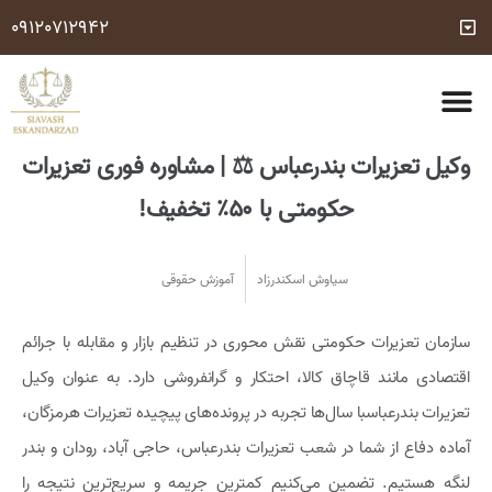
09120712942
مشاوره وکیل تلفنی رایگان 24 ساعته (با شرایط مشخص شده)
شماره وکیل کیفری
درباره ما
تماس با ما
خدمات حقوقی
سوالات متداول
وکیل تعزیرات بندرعباس ⚖ | مشاوره فوری تعزیرات
حکومتی با ۵۰٪ تخفیف!
سیاوش اسکندرزاد
آموزش حقوقی
سازمان تعزیرات حکومتی نقش محوری در تنظیم بازار و مقابله با جرائم
اقتصادی مانند قاچاق کالا، احتکار و گرانفروشی دارد. به عنوان وکیل
تعزیرات بندرعباسبا سال‌ها تجربه در پرونده‌های پیچیده تعزیرات هرمزگان،
آماده دفاع از شما در شعب تعزیرات بندرعباس، حاجی آباد، رودان و بندر
لنگه هستیم. تضمین می‌کنیم کمترین جریمه و سریع‌ترین نتیجه را