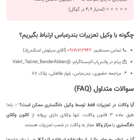
⭐ ⭐ ⭐ ⭐ ⭐ (امتیاز ۴٫۹ در گوگل)
چگونه با وکیل تعزیرات بندرعباس ارتباط بگیریم؟
📞 تماس مستقیم:
۰۹۱۲۰۷۱۲۹۴۲
(آقای سیاوش اسکندرزاد)
📩 پیام در واتس‌اپ/اینستاگرام: @Vakil_Tazirat_BandarAbbas
📍 مراجعه حضوری: بندرعباس، بلوار طالقانی، پلاک ۱۱۷
سوالات متداول (FAQ)
آیا وکالت در تعزیرات فقط توسط وکیل دادگستری ممکن است؟
✅ بله!
طبق ماده ۳ قانون وکالت، تنها وکلای دارای پروانه از
کانون وکلای
دادگستری
یا
مرکز وکلا
مجاز به وکالت در شعب تعزیرات هستند.
آیا می‌توانم به جای وکیل از دفترخانه استفاده کنم؟
❌ خیر! دفترخانه‌ها