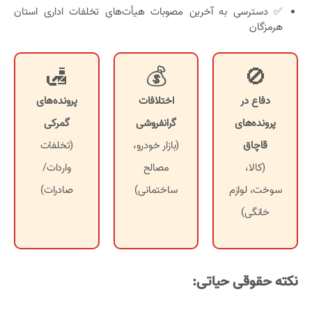
✅ دسترسی به آخرین مصوبات هیأت‌های تخلفات اداری استان
هرمزگان
🛃
💰
🚫
دفاع در
اختلافات
پرونده‌های
پرونده‌های
گرانفروشی
گمرکی
قاچاق
(بازار خودرو،
(تخلفات
(کالا،
مصالح
واردات/
سوخت، لوازم
ساختمانی)
صادرات)
خانگی)
نکته حقوقی حیاتی: