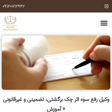
09120712942
مشاوره وکیل تلفنی رایگان 24 ساعته (با شرایط مشخص شده)
شماره وکیل کیفری
درباره ما
تماس با ما
خدمات حقوقی
سوالات متداول
وکیل رفع سوء اثر چک برگشتی، تضمینی و غیرقانونی
+ آموزش