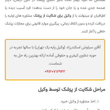
هنگامی که افراد بیمار تحت تاثیر خطای پزشک در حین درمان، دچار
صدمه جدی شده و یا جان خود را از دست بدهند؛ فرد آسیب دیده یا
اطرافیان او میتوانند با از
وکیل برای شکایت از پزشک
مشاوره های اولیه را
دریافت کرده و بدون اتلاف زمانی، پیگیری موارد قانونی برای مجازات پزشک
خاطی را آغاز کنند.
آقای سیاوش اسکندرزاد (وکیل پایه یک تهران) با سالها تجربه در
حوزه دعاوی کیفری و حقوقی آماده ارائه بهترین راه حل به
شماست.
09120712942
مراحل شکایت از پزشک توسط وکیل
اخذ مشاوره از وکیل خبره.