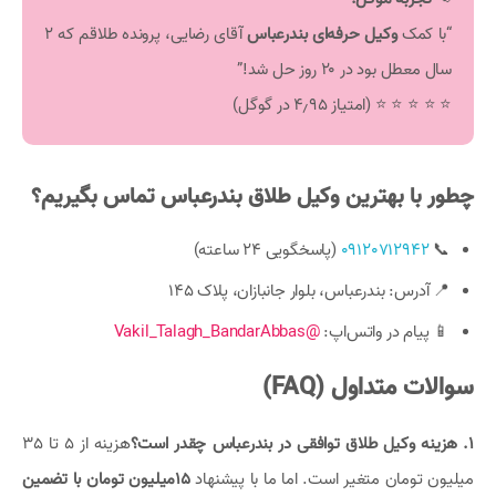
“با کمک
وکیل حرفه‌ای بندرعباس
آقای رضایی، پرونده طلاقم که ۲
سال معطل بود در ۲۰ روز حل شد!”
⭐ ⭐ ⭐ ⭐ ⭐ (امتیاز ۴٫۹۵ در گوگل)
چطور با بهترین وکیل طلاق بندرعباس تماس بگیریم؟
📞
09120712942
(پاسخگویی ۲۴ ساعته)
📍 آدرس: بندرعباس، بلوار جانبازان، پلاک ۱۴۵
📱 پیام در واتس‌اپ:
@Vakil_Talagh_BandarAbbas
سوالات متداول (FAQ)
۱. هزینه وکیل طلاق توافقی در بندرعباس چقدر است؟
هزینه از 5 تا 35
میلیون تومان متغیر است. اما ما با پیشنهاد
15میلیون تومان با تضمین