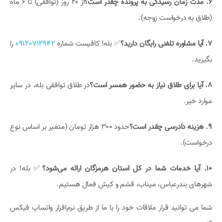
۶. مدت زمان رسیدگی به پرونده چقدر است؟
از ۲۰ روز (توافقی) تا ۶ ماه
(طلاق به درخواست زوجه).
۷. آیا مشاوره تلفنی رایگان دارید؟
✅ بله! کافیست شماره
09120712942
را
بگیرید.
۸. آیا برای طلاق نیاز به حضور همسر است؟
در طلاق توافقی بله، در سایر
موارد خیر.
۹. هزینه دادرسی چقدر است؟
حدود ۳۰۰ هزار تومان (متغیر بر اساس نوع
درخواست).
۱۰. آیا خدمات شما در کل استان هرمزگان ارائه می‌شود؟
✅ بله! در
شهرهای بندرعباس، میناب، قشم و کیش فعال هستیم.
شما می توانید قرار ملاقات خود را با ما از طریق نرم‌افزار واتساپ فیکس