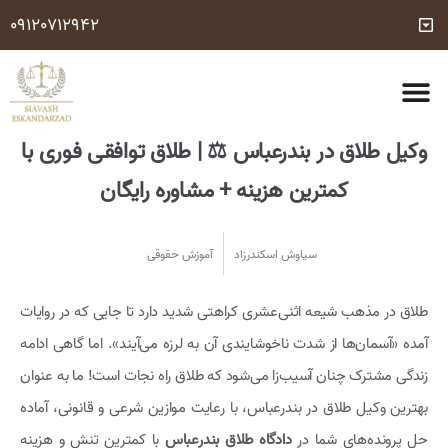
09120712942
مشاوره وکیل تلفنی رایگان 24 ساعته (با شرایط مشخص شده)
شماره وکیل کیفری
درباره ما
تماس با ما
خدمات حقوقی
سوالات متداول
وکیل طلاق در بندرعباس ⚖ | طلاق توافقی فوری با
کمترین هزینه + مشاوره رایگان
سیاوش اسکندرزاد
آموزش حقوقی
طلاق در مذهب شیعه اثنی‌عشری کراهتی شدید دارد تا جایی که در روایات
آمده «آسمان‌ها از شدت ناخوشایندی آن به لرزه می‌آیند». اما گاهی ادامه
زندگی مشترک چنان آسیب‌زا می‌شود که طلاق راه نجات است! ما به عنوان
بهترین وکیل طلاق در بندرعباس، با رعایت موازین شرعی و قانونی، آماده
حل پرونده‌های شما در
دادگاه طلاق بندرعباس
با کمترین تنش و هزینه