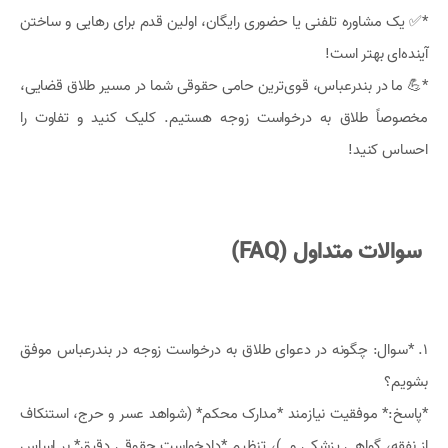
*✅ یک مشاوره تلفنی یا حضوری رایگان، اولین قدم برای رهایی و ساختن
آینده‌ای بهتر است!
*💪 ما در بندرعباس، قوی‌ترین حامی حقوقی شما در مسیر طلاق قضایی،
مخصوصاً طلاق به درخواست زوجه هستیم. کلیک کنید و تفاوت را
احساس کنید!
سوالات متداول (FAQ)
1. *سوال: چگونه در دعوای طلاق به درخواست زوجه در بندرعباس موفق
بشویم؟
*پاسخ:* موفقیت نیازمند *مدارک محکم* (شواهد عسر و حرج، استنکاف
از نفقه، گواهی پزشکی و…)، تنظیم *دادخواست حقوقی دقیق* بر اساس