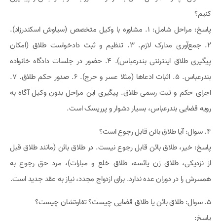
کنیم؟
پاسخ: مراحل شامل: 1. مشاوره با وکیل متخصص (سیاوش اسکندرزاد).
2. جمع‌آوری مدارک لازم. 3. تنظیم و ثبت دادخواست طلاق (امکان
پیگیری طلاق اینترنتی بندرعباس). 4. حضور در جلسات دادگاه خانواده
بندرعباس. 5. اثبات ادعاها (مثلا عسر و حرج). 6. صدور حکم طلاق. 7.
اجرای حکم و ثبت رسمی طلاق. پیگیری این مراحل بدون وکیل آگاه به
رویه قضایی بندرعباس، بسیار دشوار و پرریسک است.
4. سوال: آیا طلاق بائن قابل رجوع است؟
پاسخ: خیر، طلاق بائن قابل رجوع نیست. در طلاق بائن (مانند طلاق قبل
از نزدیکی، طلاق زن یائسه، طلاق خلع و مبارات)، مرد حق رجوع به
همسرش را در دوران عده ندارد. برای ازدواج مجدد، نیاز به عقد جدید است.
5. سوال: طلاق بائن یا طلاق قضایی چیست؟ تفاوتشان چیست؟
پاسخ: